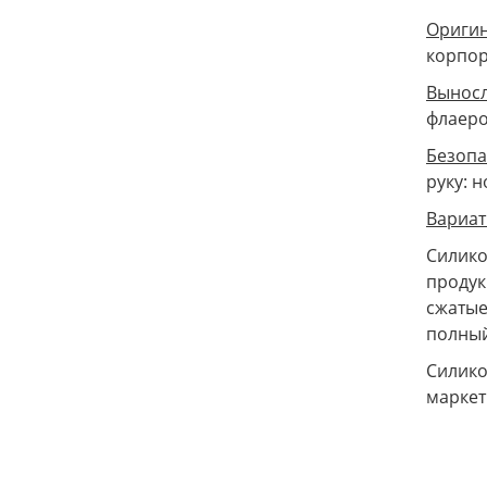
Оригин
корпор
Выносл
флаеро
Безопа
руку: 
Вариат
Силико
продук
сжатые
полный
Силико
маркет